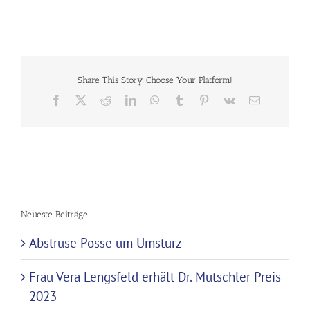
Share This Story, Choose Your Platform!
Facebook
X
Reddit
LinkedIn
WhatsApp
Tumblr
Pinterest
Vk
E-
Mail
Neueste Beiträge
Abstruse Posse um Umsturz
Frau Vera Lengsfeld erhält Dr. Mutschler Preis
2023